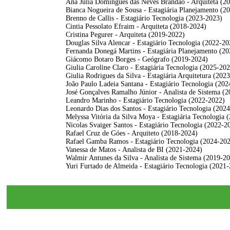
Ana Julia Domingues das Neves Brandão - Arquiteta (2
Bianca Nogueira de Sousa - Estagiária Planejamento (2
Brenno de Callis - Estagiário Tecnologia (2023-2023)
Cintia Pessolato Efraim - Arquiteta (2018-2024)
Cristina Pegurer - Arquiteta (2019-2022)
Douglas Silva Alencar - Estagiário Tecnologia (2022-20
Fernanda Donegá Martins - Estagiária Planejamento (2
Giácomo Botaro Borges - Geógrafo (2019-2024)
Giulia Caroline Claro - Estagiária Tecnologia (2025-20
Giulia Rodrigues da Silva - Estagiária Arquitetura (202
João Paulo Ladeia Santana - Estagiário Tecnologia (20
José Gonçalves Ramalho Júnior - Analista de Sistema (
Leandro Marinho - Estagiário Tecnologia (2022-2022)
Leonardo Dias dos Santos - Estagiário Tecnologia (2024
Melyssa Vitória da Silva Moya - Estagiária Tecnologia 
Nicolas Svaiger Santos - Estagiário Tecnologia (2022-2
Rafael Cruz de Góes - Arquiteto (2018-2024)
Rafael Gamba Ramos - Estagiário Tecnologia (2024-20
Vanessa de Matos - Analista de BI (2021-2024)
Walmir Antunes da Silva - Analista de Sistema (2019-2
Yuri Furtado de Almeida - Estagiário Tecnologia (2021