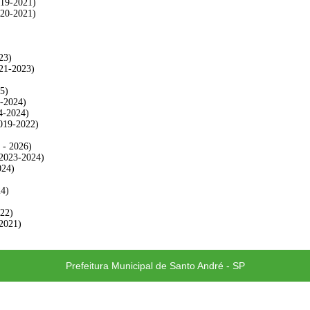
019-2021)
020-2021)
23)
021-2023)
25)
3-2024)
24-2024)
2019-2022)
 - 2026)
(2023-2024)
024)
24)
022)
-2021)
Prefeitura Municipal de Santo André - SP